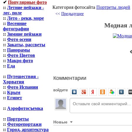
✔
Популярные фото
Категория фотосайта
Портреты людей
::
Летние пейзажи -
лес, поле
<<
Предыдущее
::
Лето - реки, море
::
Весенние
Модная л
фотографии
::
Зимние пейзажи
::
Фото осени
::
Закаты, рассветы
::
Панорамы
::
Фото Цветов
::
Макро фото
::
Еда
Комментарии
::
Путешествия -
Хорватия
::
Фото Испании
войдите
::
Крым
::
Египет
::
Аэрофотосъемка
::
Портреты
Новые
::
Фоторепортажи
::
Город, архитектура