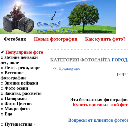
Фотобанк
Новые фотографии
Как купить фото?
✔
Популярные фото
::
Летние пейзажи -
КАТЕГОРИЯ ФОТОСАЙТА
ГОРОД
лес, поле
::
Лето - реки, море
<<
Предыдущее
::
Весенние
разре
фотографии
::
Зимние пейзажи
::
Фото осени
::
Закаты, рассветы
::
Панорамы
Эта бесплатная фотография
::
Фото Цветов
Купить оригинал этой фо
::
Макро фото
::
Еда
Вопросы от клиентов фотоб
::
Путешествия -