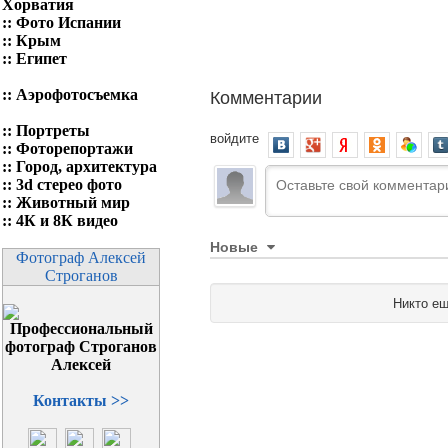
Хорватия
::
Фото Испании
::
Крым
::
Египет
Комментарии
::
Аэрофотосъемка
::
Портреты
войдите
::
Фоторепортажи
::
Город, архитектура
::
3d стерео фото
::
Животный мир
::
4К и 8К видео
Новые
Фотограф Алексей
Строганов
Никто ещ
Контакты >>