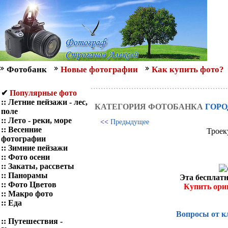
Фотобанк
Новые фотографии
Как купить фото?
✔
Популярные фото
::
Летние пейзажи - лес,
КАТЕГОРИЯ ФОТОБАНКА
ГОРО
поле
::
Лето - реки, море
<<
Предыдущее
::
Весенние
Троек
фотографии
::
Зимние пейзажи
::
Фото осени
::
Закаты, рассветы
::
Панорамы
Эта бесплатн
::
Фото Цветов
Купить ори
::
Макро фото
::
Еда
Вопросы от к
::
Путешествия -