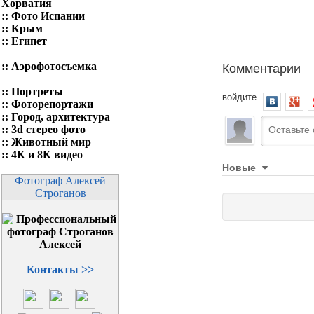
Хорватия
::
Фото Испании
::
Крым
::
Египет
Комментарии
::
Аэрофотосъемка
::
Портреты
войдите
::
Фоторепортажи
::
Город, архитектура
::
3d стерео фото
::
Животный мир
::
4К и 8К видео
Новые
Фотограф Алексей
Строганов
Контакты >>