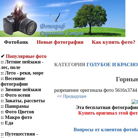
Фотобанк
Новые фотографии
Как купить фото?
✔
Популярные фото
::
Летние пейзажи -
КАТЕГОРИЯ
ГОЛУБОЕ И КРАСНО
лес, поле
::
Лето - реки, море
Горные
::
Весенние
фотографии
::
Зимние пейзажи
разрешение оригинала фото 5616x3744
::
Фото осени
<<
Предыдущее
::
Закаты, рассветы
::
Панорамы
Эта бесплатная фотография
::
Фото Цветов
Купить оригинал этой фо
::
Макро фото
::
Еда
Вопросы от клиентов фотоб
::
Путешествия -