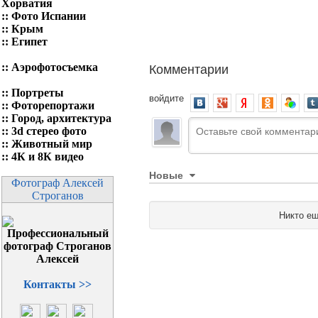
Хорватия
::
Фото Испании
::
Крым
::
Египет
Комментарии
::
Аэрофотосъемка
::
Портреты
войдите
::
Фоторепортажи
::
Город, архитектура
::
3d стерео фото
::
Животный мир
::
4К и 8К видео
Новые
Фотограф Алексей
Строганов
Никто ещ
Контакты >>