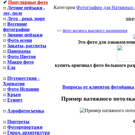
✔
Популярные фото
Категория
Фотографии для Натяжных 
::
Летние пейзажи -
лес, поле
зве
::
Лето - реки, море
::
Весенние
фотографии
<<
фото космоса высокого разрешения
::
Зимние пейзажи
::
Фото осени
Это фото для ознакомлени
::
Закаты, рассветы
::
Панорамы
::
Фото Цветов
::
Макро фото
купить оригинал фото большого разр
::
Еда
::
Путешествия -
Хорватия
Вопросы от клиентов фотобанка
::
Фото Испании
::
Крым
Пример натяжного потолка 
::
Египет
::
Аэрофотосъемка
::
Портреты
::
Фоторепортажи
::
Город, архитектура