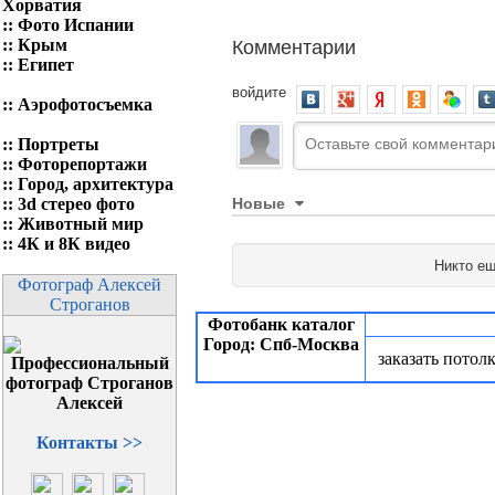
Хорватия
::
Фото Испании
Комментарии
::
Крым
::
Египет
войдите
::
Аэрофотосъемка
::
Портреты
::
Фоторепортажи
::
Город, архитектура
Новые
::
3d стерео фото
::
Животный мир
::
4К и 8К видео
Никто ещ
Фотограф Алексей
Строганов
Фотобанк каталог
Город: Спб-Москва
заказать потол
Контакты >>