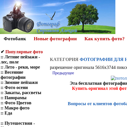
Фотобанк
Новые фотографии
Как купить фото?
✔
Популярные фото
::
Летние пейзажи -
КАТЕГОРИЯ
ФОТОГРАФИИ ДЛЯ 
лес, поле
::
Лето - реки, море
разрешение оригинала 5616x3744 пикс
::
Весенние
Предыдущее
фотографии
::
Зимние пейзажи
Эта бесплатная фотография
::
Фото осени
Купить оригинал этой фо
::
Закаты, рассветы
::
Панорамы
::
Фото Цветов
Вопросы от клиентов фотоб
::
Макро фото
::
Еда
::
Путешествия -