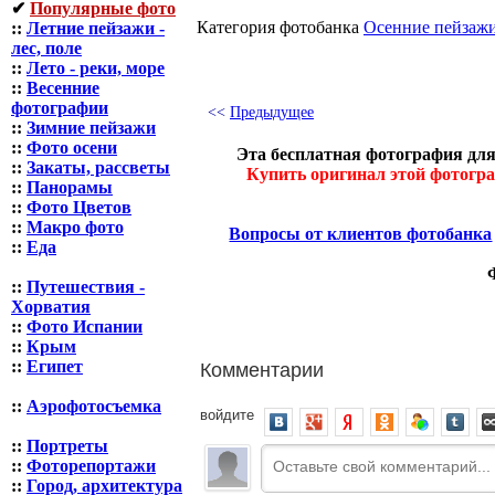
✔
Популярные фото
Категория фотoбанка
Осенние пейзаж
::
Летние пейзажи -
лес, поле
::
Лето - реки, море
::
Весенние
фотографии
<<
Предыдущее
::
Зимние пейзажи
::
Фото осени
Эта бесплатная фотография для
::
Закаты, рассветы
Купить оригинал этой фотогр
::
Панорамы
::
Фото Цветов
::
Макро фото
Вопросы от клиентов фотобанка
::
Еда
::
Путешествия -
Хорватия
::
Фото Испании
::
Крым
Комментарии
::
Египет
::
Аэрофотосъемка
войдите
::
Портреты
::
Фоторепортажи
::
Город, архитектура