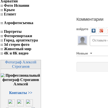
Хорватия
::
Фото Испании
::
Крым
::
Египет
Комментарии
::
Аэрофотосъемка
войдите
::
Портреты
::
Фоторепортажи
::
Город, архитектура
::
3d стерео фото
::
Животный мир
Новые
::
4К и 8К видео
Фотограф Алексей
Строганов
Контакты >>