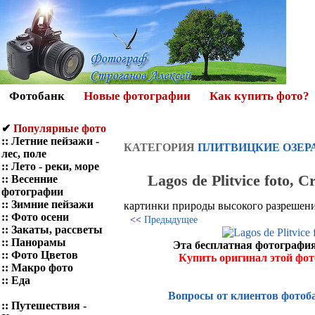
Фотобанк
Новые фотографии
Как купить фото?
✔
Популярные фото
::
Летние пейзажи -
КАТЕГОРИЯ
ПЛИТВИЦКИЕ ОЗЕР
лес, поле
::
Лето - реки, море
Lagos de Plitvice foto, C
::
Весенние
фотографии
::
Зимние пейзажи
картинки природы высокого разрешения
::
Фото осени
<<
Предыдущее
::
Закаты, рассветы
::
Панорамы
Эта бесплатная фотография
::
Фото Цветов
Купить оригинал этой фо
::
Макро фото
::
Еда
Вопросы от клиентов фотоб
::
Путешествия -