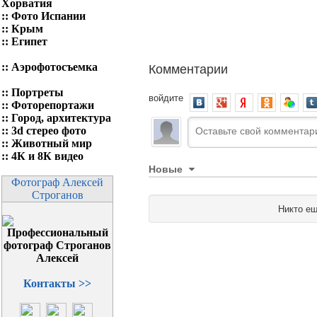
Хорватия
::
Фото Испании
::
Крым
::
Египет
Комментарии
::
Аэрофотосъемка
::
Портреты
войдите
::
Фоторепортажи
::
Город, архитектура
::
3d стерео фото
::
Животный мир
::
4К и 8К видео
Новые
Фотограф Алексей
Строганов
Никто ещ
Контакты >>