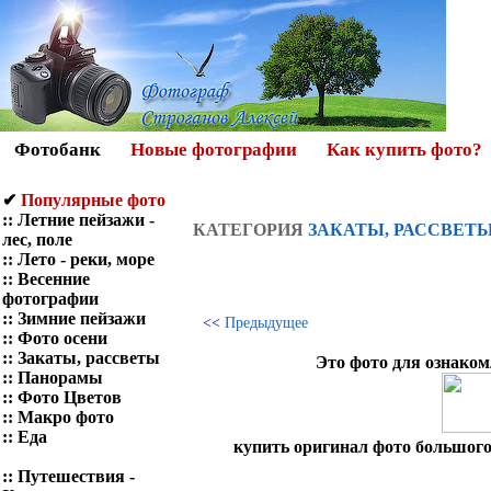
Фотобанк
Новые фотографии
Как купить фото?
✔
Популярные фото
::
Летние пейзажи -
КАТЕГОРИЯ
ЗАКАТЫ, РАССВЕТ
лес, поле
::
Лето - реки, море
::
Весенние
фотографии
::
Зимние пейзажи
<<
Предыдущее
::
Фото осени
::
Закаты, рассветы
Это фото для ознаком
::
Панорамы
::
Фото Цветов
::
Макро фото
::
Еда
купить оригинал фото большого 
::
Путешествия -