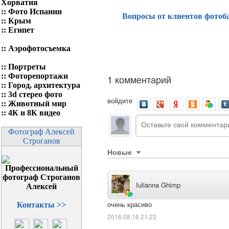
Хорватия
::
Фото Испании
Вопросы от клиентов фотоб
::
Крым
::
Египет
::
Аэрофотосъемка
::
Портреты
::
Фоторепортажи
1 комментарий
::
Город, архитектура
::
3d стерео фото
войдите
::
Животный мир
::
4К и 8К видео
Фотограф Алексей
Строганов
Новые
Iulianna Ghimp
очень красиво
Контакты >>
2016.08.16 21:23