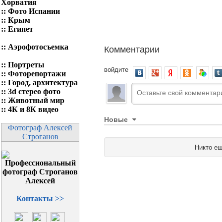
Хорватия
::
Фото Испании
::
Крым
::
Египет
Комментарии
::
Аэрофотосъемка
::
Портреты
войдите
::
Фоторепортажи
::
Город, архитектура
::
3d стерео фото
::
Животный мир
::
4К и 8К видео
Новые
Фотограф Алексей
Строганов
Никто ещ
Контакты >>