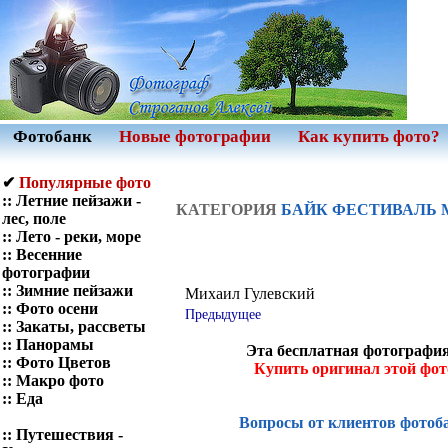
Фотобанк
Новые фотографии
Как купить фото?
✔
Популярные фото
::
Летние пейзажи -
КАТЕГОРИЯ
БАЙК ФЕСТИВАЛЬ
лес, поле
::
Лето - реки, море
::
Весенние
фотографии
::
Зимние пейзажи
Михаил Гулевский
::
Фото осени
Предыдущее
::
Закаты, рассветы
::
Панорамы
Эта бесплатная фотография
::
Фото Цветов
Купить оригинал этой фо
::
Макро фото
::
Еда
Вопросы от клиентов фотоб
::
Путешествия -