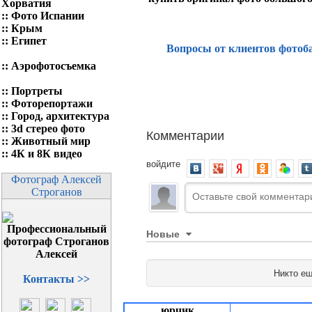
Хорватия
::
Фото Испании
::
Крым
::
Египет
Вопросы от клиентов фотоб
::
Аэрофотосъемка
::
Портреты
::
Фоторепортажи
::
Город, архитектура
::
3d стерео фото
Комментарии
::
Животный мир
::
4К и 8К видео
войдите
Фотограф Алексей
Строганов
Новые
Никто ещ
Контакты >>
юрчик