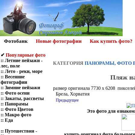
Фотобанк
Новые фотографии
Как купить фото?
✔
Популярные фото
::
Летние пейзажи -
КАТЕГОРИЯ
ПАНОРАМЫ, ФОТО 
лес, поле
::
Лето - реки, море
Пляж на
::
Весенние
фотографии
::
Зимние пейзажи
размер оригинала 7730 x 6208 пикселе
::
Фото осени
Брела, Хорватия
::
Закаты, рассветы
Предыдущее
::
Панорамы
::
Фото Цветов
Это фото для ознаком
::
Макро фото
::
Еда
::
Путешествия -
купить оригинал фото большого 