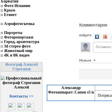
Хорватия
::
Фото Испании
::
Крым
::
Египет
Комментарии
::
Аэрофотосъемка
::
Портреты
войдите
::
Фоторепортажи
::
Город, архитектура
::
3d стерео фото
::
Животный мир
::
4К и 8К видео
Новые
Фотограф Алексей
Строганов
Александр
Фотоаппарат: Canon s5 is
Потряса
Контакты >>