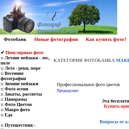
Фотобанк
Новые фотографии
Как купить фото?
✔
Популярные фото
::
Летние пейзажи - лес,
КАТЕГОРИЯ ФОТОБАНКА
МАК
поле
::
Лето - реки, море
::
Весенние
фотографии
::
Зимние пейзажи
Профессиональное фото цветов
::
Фото осени
Предыдущее
::
Закаты, рассветы
::
Панорамы
Эта бесплатн
::
Фото Цветов
Купить ори
::
Макро фото
::
Еда
Вопросы от к
::
Путешествия -