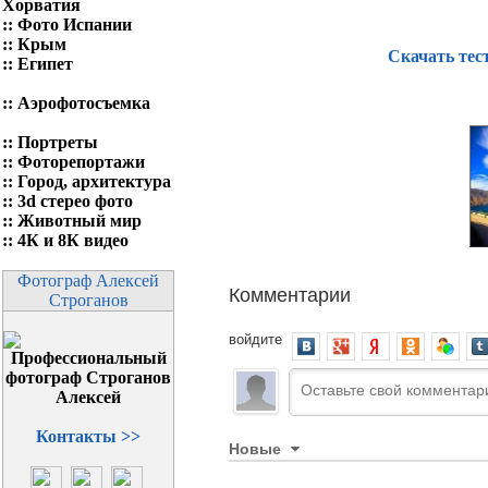
Хорватия
::
Фото Испании
::
Крым
Скачать тес
::
Египет
::
Аэрофотосъемка
::
Портреты
::
Фоторепортажи
::
Город, архитектура
::
3d стерео фото
::
Животный мир
::
4К и 8К видео
Фотограф Алексей
Комментарии
Строганов
войдите
Контакты >>
Новые