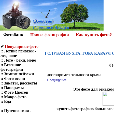
Фотобанк
Новые фотографии
Как купить фото?
✔
Популярные фото
::
Летние пейзажи -
ГОЛУБАЯ БУХТА, ГОРА КАРАУЛ-
лес, поле
::
Лето - реки, море
О
::
Весенние
фотографии
::
Зимние пейзажи
достопримечательности крыма
::
Фото осени
Предыдущее
::
Закаты, рассветы
::
Панорамы
Это фото для ознаком
::
Фото Цветов
::
Макро фото
::
Еда
купить фотографию большого р
::
Путешествия -