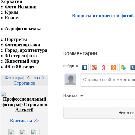
Хорватия
::
Фото Испании
::
Крым
Вопросы от клиентов фотоб
::
Египет
::
Аэрофотосъемка
::
Портреты
::
Фоторепортажи
::
Город, архитектура
Комментарии
::
3d стерео фото
::
Животный мир
войдите
::
4К и 8К видео
Фотограф Алексей
Строганов
Новые
Никто ещ
Контакты >>