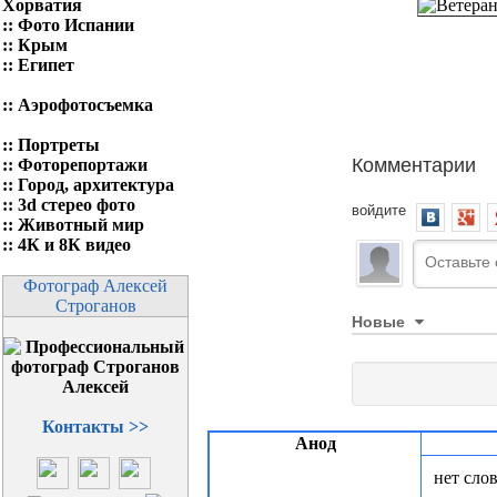
Хорватия
::
Фото Испании
::
Крым
::
Египет
::
Аэрофотосъемка
::
Портреты
Комментарии
::
Фоторепортажи
::
Город, архитектура
::
3d стерео фото
войдите
::
Животный мир
::
4К и 8К видео
Фотограф Алексей
Строганов
Новые
Контакты >>
Анод
нет слов