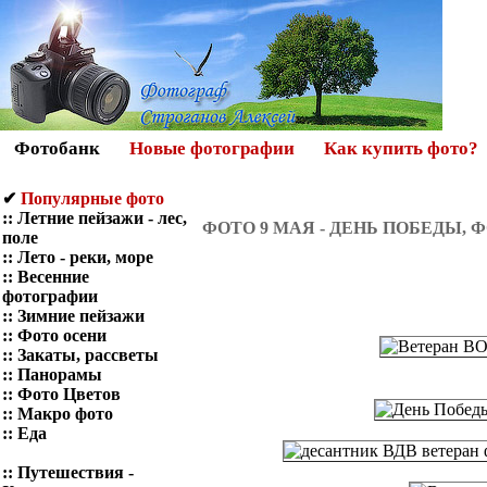
Фотобанк
Новые фотографии
Как купить фото?
✔
Популярные фото
::
Летние пейзажи - лес,
ФОТО 9 МАЯ - ДЕНЬ ПОБЕДЫ,
поле
::
Лето - реки, море
::
Весенние
фотографии
::
Зимние пейзажи
::
Фото осени
::
Закаты, рассветы
::
Панорамы
::
Фото Цветов
::
Макро фото
::
Еда
::
Путешествия -